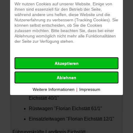
Einsatzbilder
Wir nutzen Cookies auf unserer Website. Einige von
ihnen sind essenziell für den Betrieb der Seite,
während andere uns helfen, diese Website und die
Nutzererfahrung zu verbessern (Tracking Cookies). Sie
können selbst entscheiden, ob Sie die Cookies
zulassen möchten. Bitte beachten Sie, dass bei einer
Ablehnung womöglich nicht mehr alle Funktionalitäten
der Seite zur Verfügung stehen.
Einsatzkräfte
Akzeptieren
Ablehnen
FF Eichstätt
Weitere Informationen
|
Impressum
Hilfeleistungslöschfahrzeug "Florian
Eichstätt 40/1"
Rüstwagen "Florian Eichstätt 61/1"
Einsatzleitwagen "Florian Eichstätt 12/1"
Führungskräfte Landkreis Eichstätt