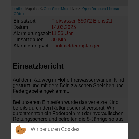
Leaflet
| Map data ©
OpenStreetMap
| Lizenz:
Open Database License
(ODbL)
Einsatzort
Freiwasser, 85072 Eichstätt
Datum
14.03.2025
Alarmierungszeit
11:56 Uhr
Einsatzdauer
30 Min.
Alarmierungsart
Funkmeldeempfänger
Einsatzbericht
Auf dem Radweg in Höhe Freiwasser war ein Kind
gestürzt und mit dem Bein zwischen Speichen und
Federgabel eingeklemmt.
Bei unserem Eintreffen wurde das verletzte Kind
bereits durch den Rettungsdienst versorgt. Wir
durchtrennten ein Federbein mit der hydraulischen
Rettungsschere und befreiten die 8-Jährige so aus
ihrer schmerzhaften Lage.
Wir benutzen Cookies