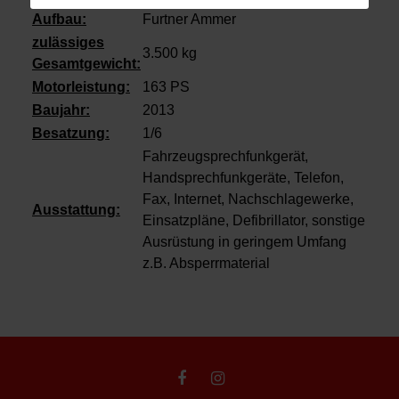
Aufbau:
Furtner Ammer
zulässiges
3.500 kg
Gesamtgewicht:
Motorleistung:
163 PS
Baujahr:
2013
Besatzung:
1/6
Fahrzeugsprechfunkgerät,
Handsprechfunkgeräte, Telefon,
Fax, Internet, Nachschlagewerke,
Ausstattung:
Einsatzpläne, Defibrillator, sonstige
Ausrüstung in geringem Umfang
z.B. Absperrmaterial