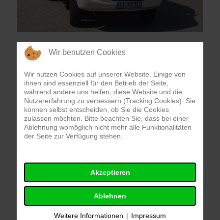
Verwendungszweck:
Wir benutzen Cookies
Wie der Name bereits sagt, kann ein
Mehrzweckfahrzeug im Feuerwehrwesen
Wir nutzen Cookies auf unserer Website. Einige von
ihnen sind essenziell für den Betrieb der Seite,
verschiedenen Zwecken dienen, beispielsweise dem
während andere uns helfen, diese Website und die
Personen- oder Materialtransport zur Einsatzstelle.
Nutzererfahrung zu verbessern (Tracking Cookies). Sie
Es kann allerdings auch als Einsatzführungsfahrzeug
können selbst entscheiden, ob Sie die Cookies
zulassen möchten. Bitte beachten Sie, dass bei einer
eines Zuges oder Verbandes oder als
Ablehnung womöglich nicht mehr alle Funktionalitäten
Abschnittsführungsfahrzeug eingesetzt werden. Bei
der Seite zur Verfügung stehen.
widrigen Wetterbedingungen kann in diesem
Fahrzeug auch von innen (Konferenztisch) gearbeitet
werden.
Akzeptieren
Fahrzeugart:
Mehrzweckfahrzeug
Ablehnen
Funkrufname:
"Florian Eichstätt 11/1"
Weitere Informationen
|
Impressum
Fahrgestell:
Mercedes Sprinter