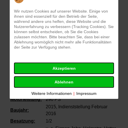
des Eichstätter Rüstzuges dar. Die drei
Wir nutzen Cookies auf unserer Website. Einige von
Besatzungsmitglieder haben die vorrangige Aufgabe
ihnen sind essenziell für den Betrieb der Seite,
der Materialausgabe. Die fahrende Werkstatt bietet
während andere uns helfen, diese Website und die
Nutzererfahrung zu verbessern (Tracking Cookies). Sie
die Möglichkeit der technischen Hilfeleistung in
können selbst entscheiden, ob Sie die Cookies
großem Umfang für Personen- und Tierrettung bei
zulassen möchten. Bitte beachten Sie, dass bei einer
Unglücksfällen, Öl- und Sturmschäden.
Ablehnung womöglich nicht mehr alle Funktionalitäten
der Seite zur Verfügung stehen.
Fahrzeugart:
Rüstwagen
Funkrufname:
"Florian Eichstätt 61/1"
Akzeptieren
Fahrgestell:
Mercedes Benz
Aufbau:
Rosenbauer
Ablehnen
zulässiges
14.000 kg
Gesamtgewicht:
Weitere Informationen
|
Impressum
Motorleistung:
290 PS
2015, Indienststellung Februar
Baujahr:
2016
Besatzung:
1/2