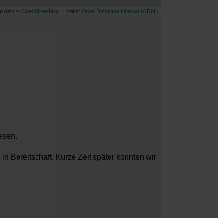
p data ©
OpenStreetMap
| Lizenz:
Open Database License (ODbL)
esen.
 Bereitschaft. Kurze Zeit später konnten wir