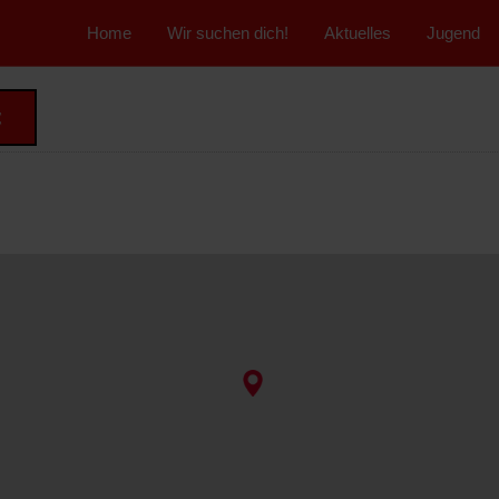
">
Home
Wir suchen dich!
Aktuelles
Jugend
t