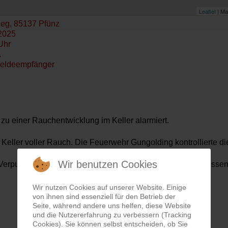
Leaflet
| Ma
eg, 85137 Pfünz
2025
Uhr
.
eldeempfänger
u einer Rauchentwicklung im Keller alarmiert.
r Keller voller Rauch. Die Feuerwehr Gungolding kontrollierte di
Wir benutzen Cookies
erpuffung der Heizung. Unser Löschzug stand währenddessen in
Wir nutzen Cookies auf unserer Website. Einige
von ihnen sind essenziell für den Betrieb der
Seite, während andere uns helfen, diese Website
und die Nutzererfahrung zu verbessern (Tracking
Cookies). Sie können selbst entscheiden, ob Sie