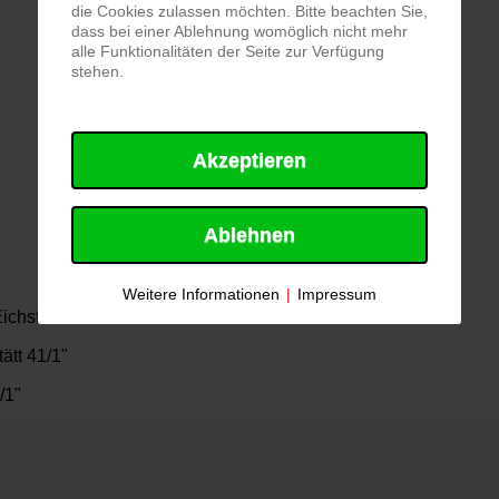
die Cookies zulassen möchten. Bitte beachten Sie,
dass bei einer Ablehnung womöglich nicht mehr
alle Funktionalitäten der Seite zur Verfügung
stehen.
Akzeptieren
Ablehnen
Weitere Informationen
|
Impressum
ichstätt 40/1"
ätt 41/1"
/1"