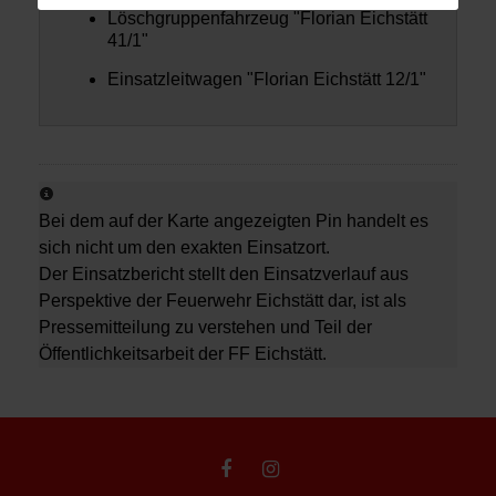
Löschgruppenfahrzeug "Florian Eichstätt
41/1"
Einsatzleitwagen "Florian Eichstätt 12/1"
Bei dem auf der Karte angezeigten Pin handelt es
sich nicht um den exakten Einsatzort.
Der Einsatzbericht stellt den Einsatzverlauf aus
Perspektive der Feuerwehr Eichstätt dar, ist als
Pressemitteilung zu verstehen und Teil der
Öffentlichkeitsarbeit der FF Eichstätt.