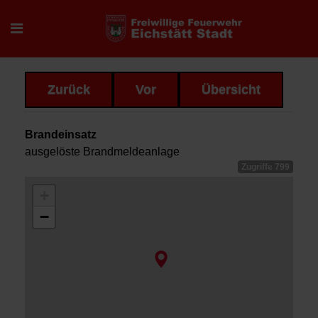
Zurück
Vor
Übersicht
Brandeinsatz
ausgelöste Brandmeldeanlage
Zugriffe 799
+
−