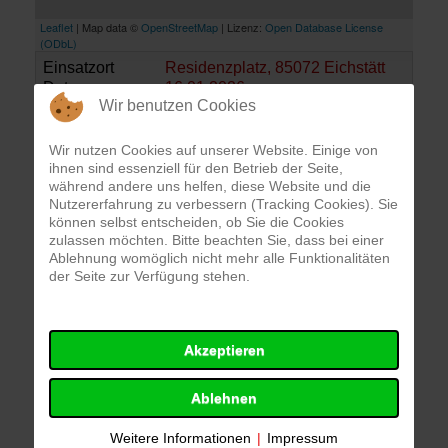
Leaflet
| Map data ©
OpenStreetMap
| Lizenz:
Open Database License
(ODbL)
Einsatzort
Residenzplatz, 85072 Eichstätt
Datum
16.01.2026
Wir benutzen Cookies
Alarmierungszeit
22:47 Uhr
Einsatzdauer
30 Min.
Alarmierungsart
Funkmeldeempfänger
Wir nutzen Cookies auf unserer Website. Einige von
ihnen sind essenziell für den Betrieb der Seite,
während andere uns helfen, diese Website und die
Nutzererfahrung zu verbessern (Tracking Cookies). Sie
Einsatzbericht
können selbst entscheiden, ob Sie die Cookies
zulassen möchten. Bitte beachten Sie, dass bei einer
Wir wurden zu einer ausgelösten
Ablehnung womöglich nicht mehr alle Funktionalitäten
Brandmeldeanlage alarmiert. Nach Erkundung des
der Seite zur Verfügung stehen.
Objektes war kein weiteres Eingreifen nötig. Wir
stellten die Anlage in Ruhe und rückten ein.
Akzeptieren
Einsatzkräfte
Ablehnen
FF Eichstätt
Weitere Informationen
|
Impressum