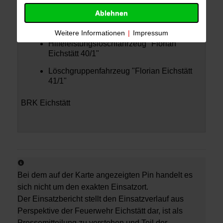
FF Eichstätt
Ablehnen
Mehrzweckfahrzeug "Florian Eichstätt 11/1"
Weitere Informationen
|
Impressum
Hilfeleistungslöschfahrzeug "Florian
Eichstätt 40/1"
Löschgruppenfahrzeug "Florian Eichstätt
41/1"
BRK Eichstätt
Bei dem auf der Karte angezeigten Pin handelt es
sich nicht um den exakten Einsatzort.
Der Einsatzbericht stellt den Einsatzverlauf aus
Perspektive der Feuerwehr Eichstätt dar, ist als
Pressemitteilung zu verstehen und Teil der