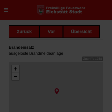
Zurück
Vor
Übersicht
Brandeinsatz
ausgelöste Brandmeldeanlage
Zugriffe 1258
+
−