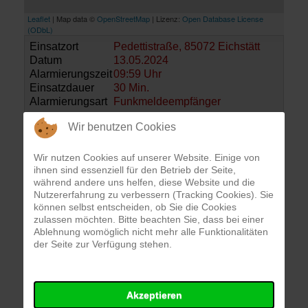
Leaflet
| Map data ©
OpenStreetMap
| Lizenz:
Open Database License
(ODbL)
Einsatzort
Pedettistraße, 85072 Eichstätt
Datum
13.05.2024
Alarmierungszeit
09:59 Uhr
Einsatzdauer
30 Min.
Alarmierungsart
Funkmeldeempfänger
Wir benutzen Cookies
Einsatzbericht
Wir nutzen Cookies auf unserer Website. Einige von
ihnen sind essenziell für den Betrieb der Seite,
Eine Person befand sich hinter verschlossener
während andere uns helfen, diese Website und die
Wohnungstür in einer Notsituation. Wir verschafften
Nutzererfahrung zu verbessern (Tracking Cookies). Sie
uns Zugang und unterstützten den Rettungsdienst
können selbst entscheiden, ob Sie die Cookies
bei der Versorgung.
zulassen möchten. Bitte beachten Sie, dass bei einer
Ablehnung womöglich nicht mehr alle Funktionalitäten
der Seite zur Verfügung stehen.
Einsatzkräfte
FF Eichstätt
Akzeptieren