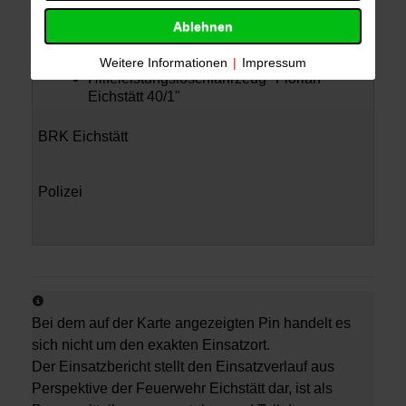
Mehrzweckfahrzeug "Florian Eichstätt 11/1"
Ablehnen
Drehleiter "Florian Eichstätt 30/1"
Weitere Informationen
|
Impressum
Hilfeleistungslöschfahrzeug "Florian
Eichstätt 40/1"
BRK Eichstätt
Polizei
Bei dem auf der Karte angezeigten Pin handelt es
sich nicht um den exakten Einsatzort.
Der Einsatzbericht stellt den Einsatzverlauf aus
Perspektive der Feuerwehr Eichstätt dar, ist als